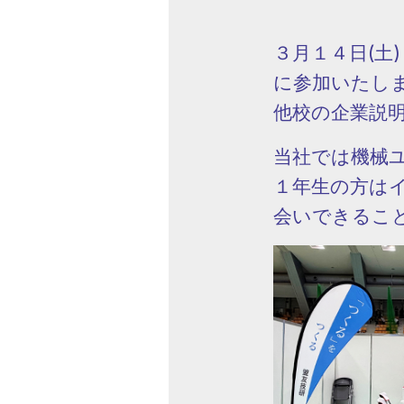
３月１４日(土
に参加いたし
他校の企業説
当社では機械
１年生の方は
会いできるこ